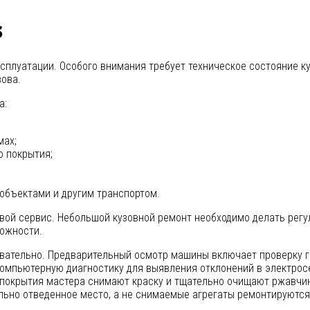
s
сплуатации. Особого внимания требует техническое состояние ку
зова.
а:
мах;
о покрытия;
объектами и другим транспортом.
вой сервис. Небольшой кузовной ремонт необходимо делать регу
ложности.
овательно. Предварительный осмотр машины включает проверку ге
компьютерную диагностику для выявления отклонений в электрос
 покрытия мастера снимают краску и тщательно очищают ржавчин
льно отведенное место, а не снимаемые агрегаты ремонтируются