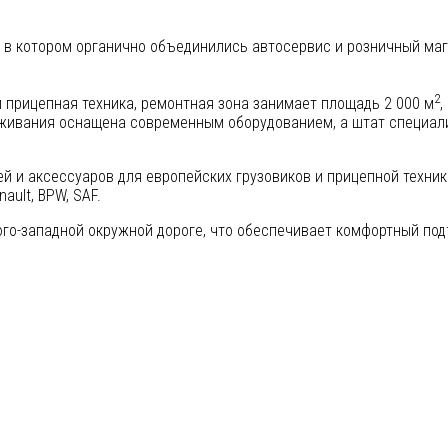
е, в котором органично объединились автосервис и розничный ма
2
 прицепная техника, ремонтная зона занимает площадь 2 000 м
,
уживания оснащена современным оборудованием, а штат специал
ей и аксессуаров для европейских грузовиков и прицепной техни
nault, BPW, SAF.
го-западной окружной дороге, что обеспечивает комфортный под