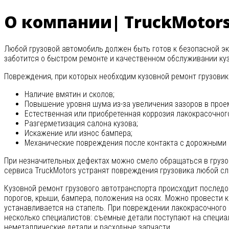
О компании| TruckMotor
Любой грузовой автомобиль должен быть готов к безопасной эк
заботится о быстром ремонте и качественном обслуживании ку
Повреждения, при которых необходим кузовной ремонт грузовик
Наличие вмятин и сколов;
Повышение уровня шума из-за увеличения зазоров в прое
Естественная или приобретенная коррозия лакокрасочног
Разгерметизация салона кузова;
Искажение или износ бампера;
Механические повреждения после контакта с дорожными 
При незначительных дефектах можно смело обращаться в грузо
сервиса TruckMotors устранят повреждения грузовика любой с
Кузовной ремонт грузового автотранспорта происходит послед
порогов, крыши, бампера, положения на осях. Можно провести 
устанавливается на стапель. При повреждении лакокрасочного
несколько специалистов: съемные детали поступают на специа
неметаллические детали и расходные запчасти.