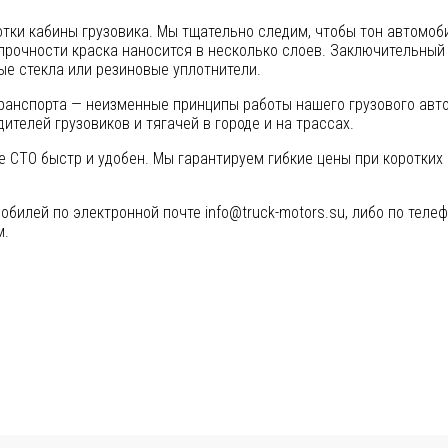
тки кабины грузовика. Мы тщательно следим, чтобы тон автомоб
опрочности краска наносится в несколько слоев. Заключительны
е стекла или резиновые уплотнители.
ранспорта — неизменные принципы работы нашего грузового авто
телей грузовиков и тягачей в городе и на трассах.
 СТО быстр и удобен. Мы гарантируем гибкие цены при коротких 
илей по электронной почте info@truck-motors.su, либо по телефо
м.